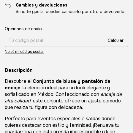
Cambios y devoluciones
Si no te gusta, puedes cambiarlo por otro o devolverlo.
Entregas para el CP:
Cambiar CP
Opciones de envío
Calcular
No sé mi código postal
Descripción
Descubre el
Conjunto de blusa y pantalón de
encaje
, la elección ideal para un look elegante y
sofisticado en México. Confeccionado con
encaje de
alta calidad
, este conjunto ofrece un ajuste cómodo
que realza tu figura con delicadeza.
Perfecto para eventos especiales o salidas donde
quieras destacar con estilo y feminidad. ¡Renueva tu
guardarropa con esta prenda imprescindible y luce