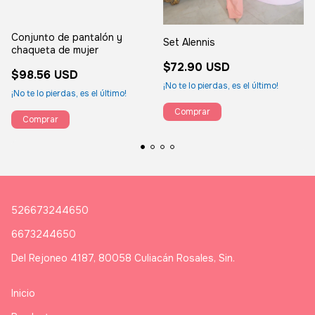
Conjunto de pantalón y
Set Alennis
chaqueta de mujer
$72.90 USD
$98.56 USD
¡No te lo pierdas, es el último!
¡No te lo pierdas, es el último!
Comprar
Comprar
526673244650
6673244650
Del Rejoneo 4187, 80058 Culiacán Rosales, Sin.
Inicio