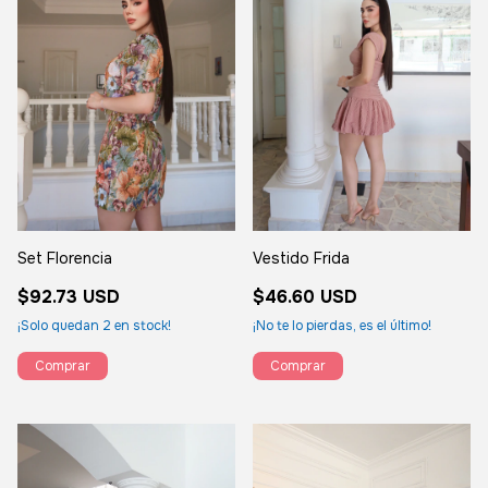
Set Florencia
Vestido Frida
$92.73 USD
$46.60 USD
¡Solo quedan
2
en stock!
¡No te lo pierdas, es el último!
Comprar
Comprar