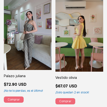
Palazo juliana
Vestido olivia
$72.90 USD
$67.07 USD
¡No te lo pierdas, es el último!
¡Solo quedan
2
en stock!
Comprar
Comprar