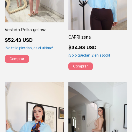
Vestido Polka yellow
CAPRI zena
$52.43 USD
$34.93 USD
¡No te lo pierdas, es el último!
¡Solo quedan
2
en stock!
Comprar
Comprar