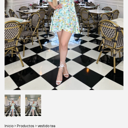
Inicio
>
Productos
>
vestido tea