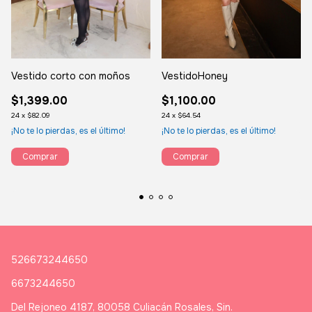
VestidoHoney
Vestido corto con moños
$1,100.00
$1,399.00
24
x
$64.54
24
x
$82.09
¡No te lo pierdas, es el último!
¡No te lo pierdas, es el último!
Comprar
Comprar
526673244650
6673244650
Del Rejoneo 4187, 80058 Culiacán Rosales, Sin.