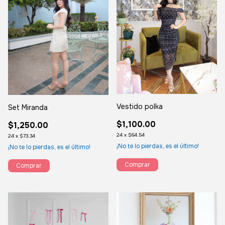
Vestido polka
Set Miranda
$1,100.00
$1,250.00
24
x
$64.54
24
x
$73.34
¡No te lo pierdas, es el último!
¡No te lo pierdas, es el último!
Comprar
Comprar