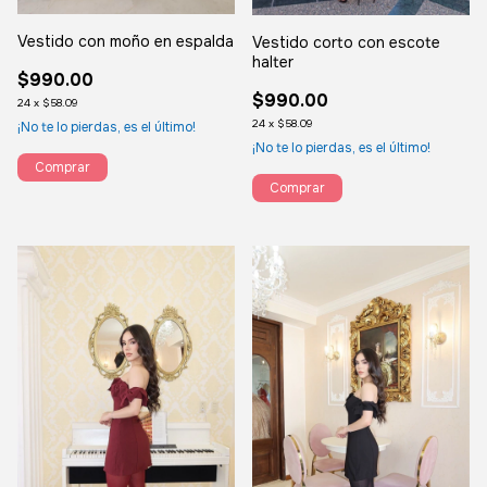
Vestido con moño en espalda
Vestido corto con escote
halter
$990.00
$990.00
24
x
$58.09
24
x
$58.09
¡No te lo pierdas, es el último!
¡No te lo pierdas, es el último!
Comprar
Comprar