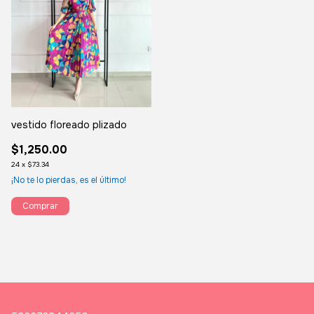
vestido floreado plizado
$1,250.00
24
x
$73.34
¡No te lo pierdas, es el último!
Comprar