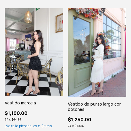
Vestido marcela
Vestido de punto largo con
botones
$1,100.00
$1,250.00
24
x
$64.54
¡No te lo pierdas, es el último!
24
x
$73.34