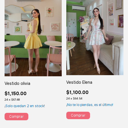
Vestido Elena
Vestido olivia
$1,100.00
$1,150.00
24
x
$64.54
24
x
$67.48
¡No te lo pierdas, es el último!
¡Solo quedan
2
en stock!
Comprar
Comprar