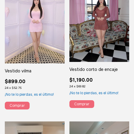
Vestido corto de encaje
Vestido vilma
$1,190.00
$899.00
24
x
$69.82
24
x
$52.75
¡No te lo pierdas, es el último!
¡No te lo pierdas, es el último!
Comprar
Comprar