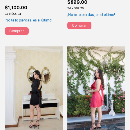
$899.00
$1,100.00
24
x
$52.75
24
x
$64.54
¡No te lo pierdas, es el último!
¡No te lo pierdas, es el último!
Comprar
Comprar