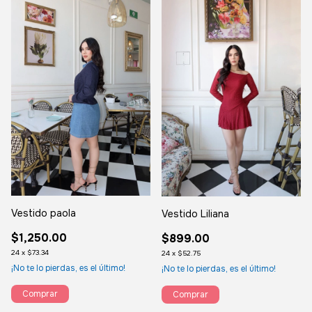
Vestido paola
Vestido Liliana
$1,250.00
$899.00
24
x
$73.34
24
x
$52.75
¡No te lo pierdas, es el último!
¡No te lo pierdas, es el último!
Comprar
Comprar