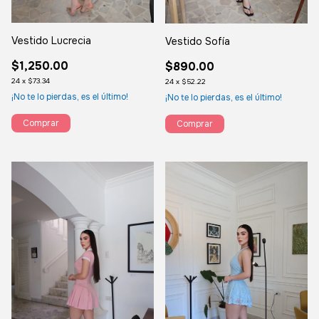
Vestido Lucrecia
Vestido Sofía
$1,250.00
$890.00
24
x
$73.34
24
x
$52.22
¡No te lo pierdas, es el último!
¡No te lo pierdas, es el último!
Comprar
Comprar