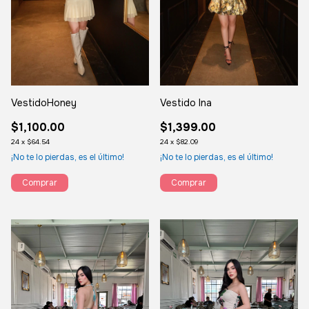
VestidoHoney
Vestido Ina
$1,100.00
$1,399.00
24
x
$64.54
24
x
$82.09
¡No te lo pierdas, es el último!
¡No te lo pierdas, es el último!
Comprar
Comprar