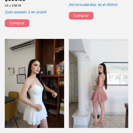
¡No te lo pierdas, es el último!
24
x
$58.09
¡Solo quedan
2
en stock!
Comprar
Comprar