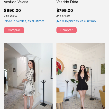
Vestido Frida
Vestido Valeria
$799.00
$990.00
24
x
$46.88
24
x
$58.09
¡No te lo pierdas, es el último!
¡No te lo pierdas, es el último!
Comprar
Comprar