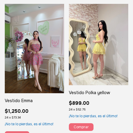
Vestido Polka yellow
Vestido Emma
$899.00
24
x
$52.75
$1,250.00
¡No te lo pierdas, es el último!
24
x
$73.34
¡No te lo pierdas, es el último!
Comprar